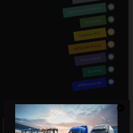
Kertrucks Academy
Techydro
Solution FLC
Kertrucks Pneus
Chronotech
Soreval
JPR Electricité
Nous utilisons des cookies pour