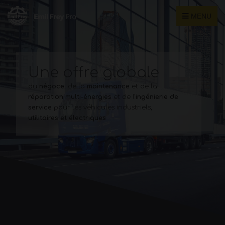
MENU
Une offre globale
du
négoce
, de la
maintenance
et de la
réparation multi-énergies
et de l’
ingénierie de
service
pour les véhicules industriels,
utilitaires et électriques