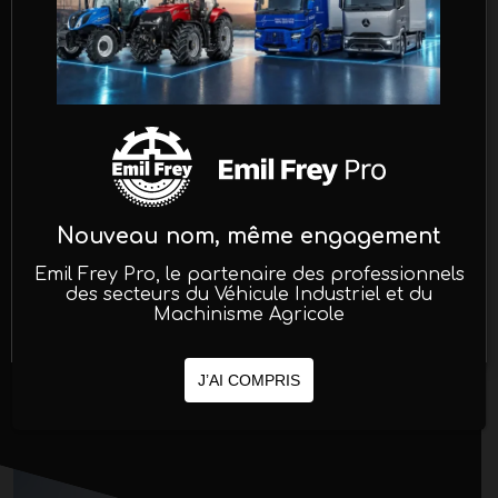
analyser le trafic sur le site et
personnaliser votre expérience.
En cliquant sur "Accepter" vous
consentez à l’utilisation de ces cookies.
Vous pouvez définir vos préférences de
consentement en cliquant sur "En
savoir plus".
Nouveau nom, même engagement
Emil Frey Pro, le partenaire des professionnels
En savoir plus
REFUSER
des secteurs du Véhicule Industriel et du
Machinisme Agricole
ACCEPTER
J’AI COMPRIS