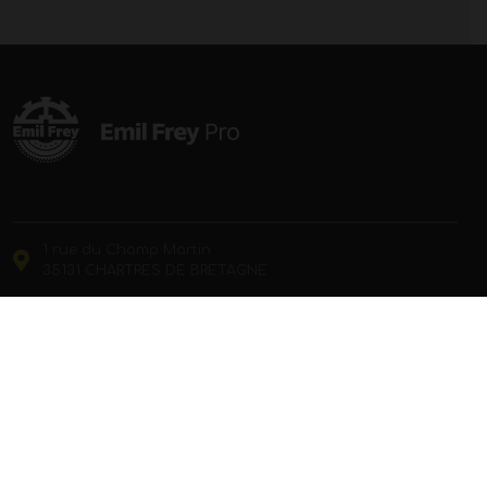
1 rue du Champ Martin
35131 CHARTRES DE BRETAGNE
02 99 41 37 80
SUIVEZ NOUS !