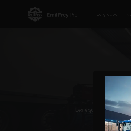
Le groupe
No
Accueil
>
Entretien et Maintenance : Semi-remorq
Les équipes OUEST TRA
d’entretien e