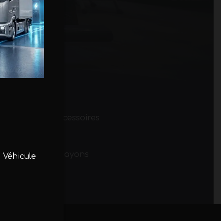
 le montage d’accessoires
 périodique des hayons
 Véhicule