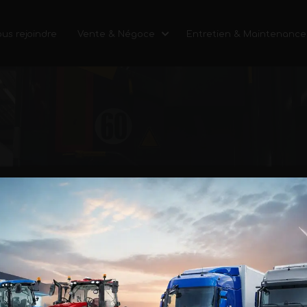
us rejoindre
Vente & Négoce
Entretien & Maintenance
ues
SEMI-REMORQUES
ILERS interviennent sur vos semi-remorques et matér
t de maintenance de vos carrosseries frigorifiques et in