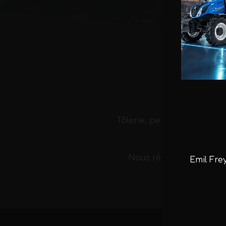
Tôlerie, peinture mais aus
Nous réalisons la prép
Emil Fre