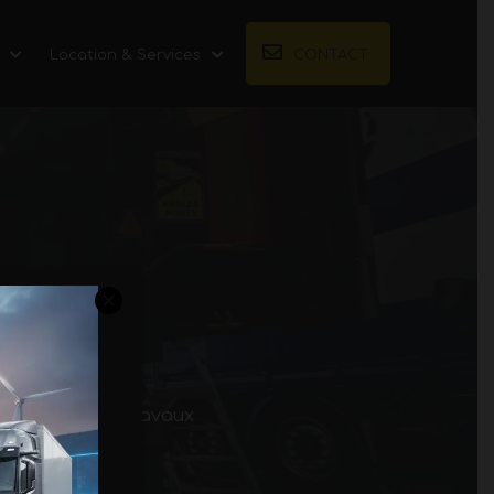
Location & Services
CONTACT
iels pour vos travaux
dustrielles.