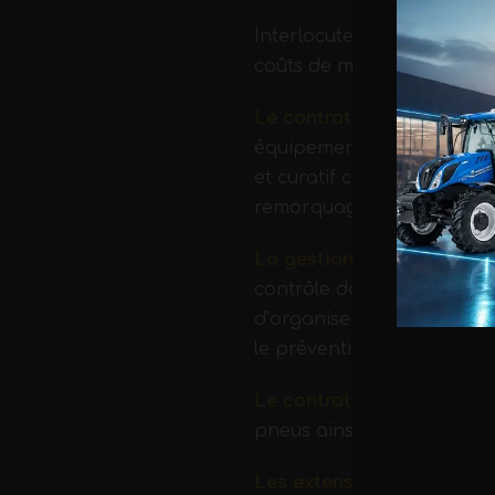
Interlocuteurs privilégié
coûts de maintenance et l’
Le contrat d’entretien
: Ap
équipements et carrosseries
et curatif châssis, l’entre
remorquage 24/7.
La gestion de parc
: Vous 
contrôle de vos plans de m
d’organiser, à votre place :
le préventif et curatif équ
Le contrat suivi Pneumat
pneus ainsi que les opérat
Les extensions de garanti