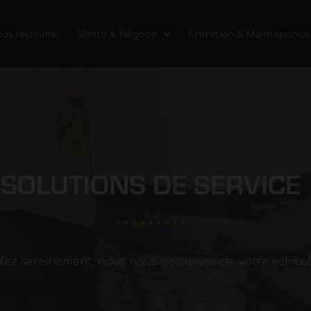
us rejoindre
Vente & Négoce
Entretien & Maintenance
SOLUTIONS DE SERVICE
lez sereinement, nous nous occupons de votre véhicul