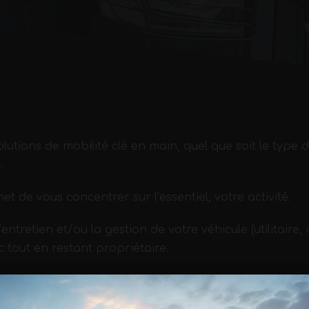
lutions de mobilité clé en main, quel que soit le type 
.
 de vous concentrer sur l’essentiel, votre activité.
tretien et/ou la gestion de votre véhicule (utilitaire, i
c tout en restant propriétaire.
définit avec vous un cahier des charges et vous propo
aptées à votre demande pour le suivi de vos matériel