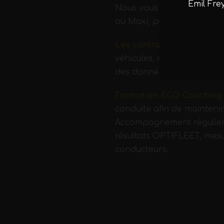
Emil Fre
Nous vous proposons 2 niv
ou Maxi, pour l’ensemble d
Les contrats OPTIFLEET
:
véhicules, mesurer l’état
des données techniques et
Formation ECO Coaching
conduite afin de maintenir
Accompagnement régulier d
résultats OPTIFLEET, mesu
conducteurs.