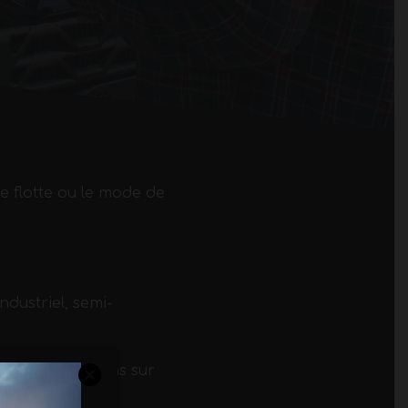
de flotte ou le mode de
ndustriel, semi-
se des solutions sur
s.