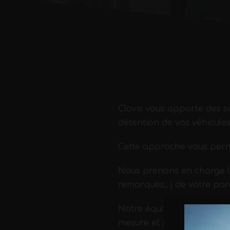
Clovis vous apporte des so
détention de vos véhicules
Cette approche vous permet
Nous prenons en charge l’en
remorques,..) de votre par
Notre équipe commerciale 
mesure et parfaitement ad