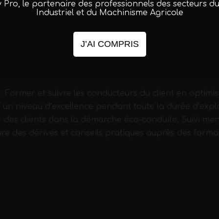
y Pro, le partenaire des professionnels des secteurs du
eaux de garantie – Standard couvrant les fonctions d
Industriel et du Machinisme Agricole
u véhicule – pour des durées allant de 2 ans et plus.
J’AI COMPRIS
 Cette solution télématique de gestion de flotte vous p
 et le comportement de votre parc, d’analyser la condu
 sociales.
: Former et suivre les conducteurs du client en optimi
 un niveau d’excellence pendant toute la durée d’explo
es clients dans la démarche éco-conduite. Suivi mens
re des dérives et conseils pratiques auprès des forma