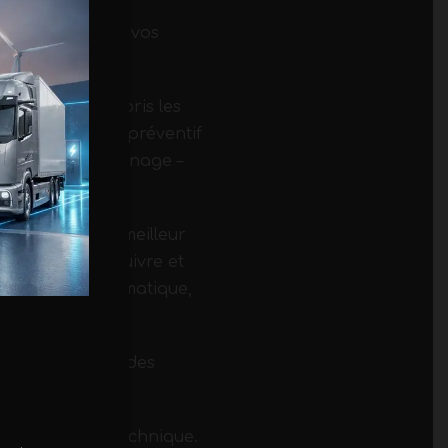
 la maitrise de vos
Complet (y compris les
ire, l’entretien préventif
atiques, le dépannage –
actures pour un meilleur
 se charge de suivre et
is, le suivi pneumatique,
, la fourniture des
es.
e défaillance technique.