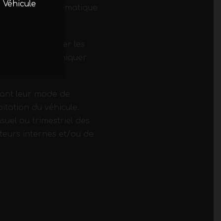
 Véhicule
e la chaîne cinématique
ermet de localiser les
ite et de communiquer
sant leur mode de
itation du véhicule.
uel ou trimestriel des
teurs internes et/ou de