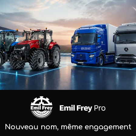
s, nos 20 gestionnaires de parc vous accompagnent dans
optimisation des délais d’immobilisation.
plicable sur la seule partie Châssis ou sur l’Ensemble 
), les contrats d’entretien incluent : le suivi règlementa
Nous utilisons des cookies pour analyser le
tien préventif et curatif équipement, le suivi des pneum
trafic sur le site et personnaliser votre
expérience.
nous confiez la gestion de votre parc et le suivi des f
En cliquant sur "Accepter" vous consentez à
aintenance et de vos coûts. Votre interlocuteur dédié
l’utilisation de ces cookies. Vous pouvez définir
 les visites règlementaires, le préventif et curatif châss
vos préférences de consentement en cliquant
ipement et carrosserie.
sur "En savoir plus".
iques
: Ces contrats couvrent, pour l’ensemble d’un parc
En savoir plus
ions de contrôle et d’entretien du train de pneumatiqu
REFUSER
ACCEPTER
Nouveau nom, même engagement
e
: Cette offre vous permet une couverture du risque d