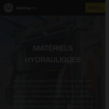
MENU
Accueil
>
Entretien et maintenance : Matériels hydrauliques
MATÉRIELS
HYDRAULIQUES
Nos équipes d’experts TECHYDRO interviennent
pour vos besoins de maintenance ou réparation –
de type mécanique et/ou hydraulique, et/ou
électrique – de vos équipements de voirie (Bennes
à Ordures Ménagères, balayeuse,…) et systèmes de
levage et de préhensions (Grues auxiliaires, bras